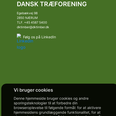
DANSK TRÆFORENING
Egebækvej 98
2850 NÆRUM
TLF. +45 4587 5400
dktimber@dktimber.dk
Følg os på LinkedIn
Denne hjemmeside bruger cookies og andre
sporingsteknologier til at forbedre din
browseroplevelse til følgende formål:
for at aktivere
hjemmesidens grundlæggende funktionalitet
,
for at