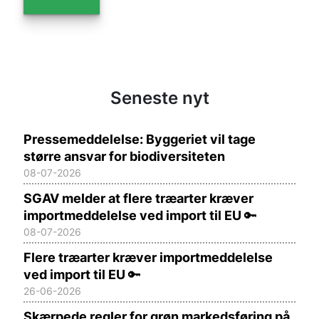
Seneste nyt
Pressemeddelelse: Byggeriet vil tage
større ansvar for biodiversiteten
08-07-2026
SGAV melder at flere træarter kræver
importmeddelelse ved import til EU
🔑
08-07-2026
Flere træarter kræver importmeddelelse
ved import til EU
🔑
26-06-2026
Skærpede regler for grøn markedsføring på