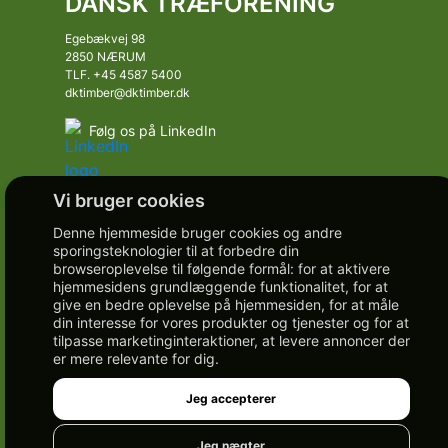
DANSK TRÆFORENING
Egebækvej 98
2850 NÆRUM
TLF. +45 4587 5400
dktimber@dktimber.dk
Følg os på LinkedIn
Denne hjemmeside bruger cookies og andre
sporingsteknologier til at forbedre din
browseroplevelse til følgende formål:
for at aktivere
hjemmesidens grundlæggende funktionalitet
,
for at
give en bedre oplevelse på hjemmesiden
,
for at måle
din interesse for vores produkter og tjenester og for at
tilpasse marketinginteraktioner
,
at levere annoncer der
er mere relevante for dig
.
Jeg accepterer
Jeg nægter