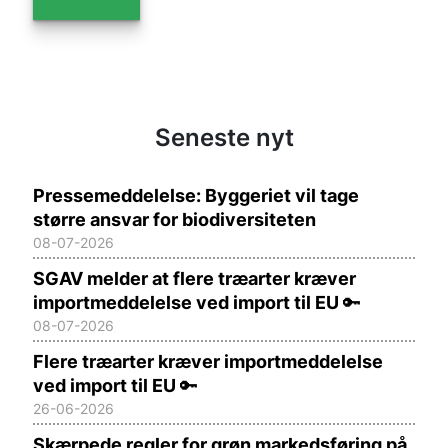
Seneste nyt
Pressemeddelelse: Byggeriet vil tage
større ansvar for biodiversiteten
08-07-2026
SGAV melder at flere træarter kræver
importmeddelelse ved import til EU
🔑
08-07-2026
Flere træarter kræver importmeddelelse
ved import til EU
🔑
26-06-2026
Skærpede regler for grøn markedsføring på