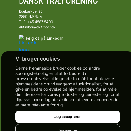
DANSK TRÆFORENING
Egebækvej 98
2850 NÆRUM
TLF. +45 4587 5400
dktimber@dktimber.dk
Følg os på LinkedIn
Denne hjemmeside bruger cookies og andre
sporingsteknologier til at forbedre din
browseroplevelse til følgende formål:
for at aktivere
hjemmesidens grundlæggende funktionalitet
,
for at
give en bedre oplevelse på hjemmesiden
,
for at måle
din interesse for vores produkter og tjenester og for at
tilpasse marketinginteraktioner
,
at levere annoncer der
er mere relevante for dig
.
Jeg accepterer
Jeg nægter