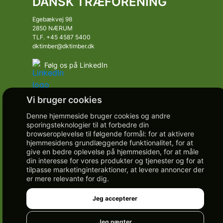
DANSK TRÆFORENING
Egebækvej 98
2850 NÆRUM
TLF. +45 4587 5400
dktimber@dktimber.dk
Følg os på LinkedIn
Denne hjemmeside bruger cookies og andre
sporingsteknologier til at forbedre din
browseroplevelse til følgende formål:
for at aktivere
hjemmesidens grundlæggende funktionalitet
,
for at
give en bedre oplevelse på hjemmesiden
,
for at måle
din interesse for vores produkter og tjenester og for at
tilpasse marketinginteraktioner
,
at levere annoncer der
er mere relevante for dig
.
Jeg accepterer
Jeg nægter