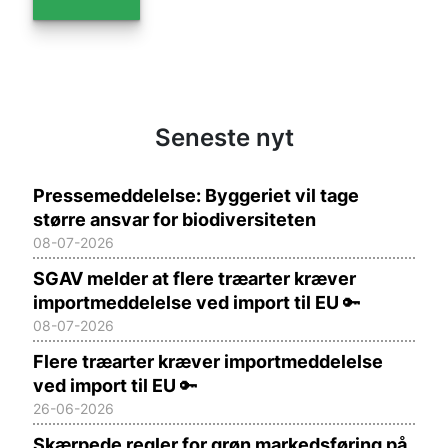
Seneste nyt
Pressemeddelelse: Byggeriet vil tage
større ansvar for biodiversiteten
08-07-2026
SGAV melder at flere træarter kræver
importmeddelelse ved import til EU
🔑
08-07-2026
Flere træarter kræver importmeddelelse
ved import til EU
🔑
26-06-2026
Skærpede regler for grøn markedsføring på