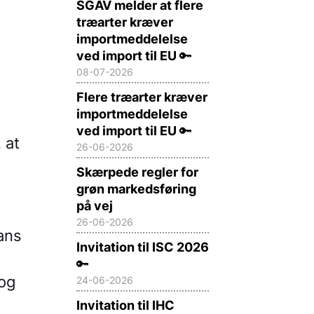
SGAV melder at flere
træarter kræver
importmeddelelse
ved import til EU
🔑
08-07-2026
Flere træarter kræver
importmeddelelse
ved import til EU
🔑
 at
26-06-2026
Skærpede regler for
grøn markedsføring
på vej
26-06-2026
ans
Invitation til ISC 2026
🔑
 og
24-06-2026
Invitation til IHC