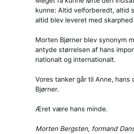
Meget få kunne løfte den indsats
kunne: Altid velforberedt, alt
altid blev leveret med skarphe
Morten Bjørner blev synonym m
antyde størrelsen af hans impon
nationalt og internationalt.
Vores tanker går til Anne, hans 
Bjørner.
Æret være hans minde.
Morten Bergsten, formand Dan