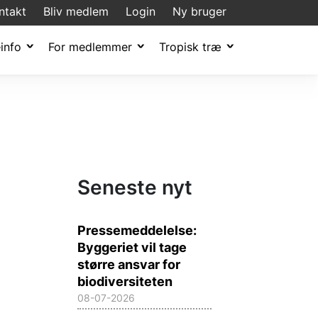
ntakt
Bliv medlem
Login
Ny bruger
info
For medlemmer
Tropisk træ
Seneste nyt
Pressemeddelelse:
Byggeriet vil tage
større ansvar for
biodiversiteten
08-07-2026