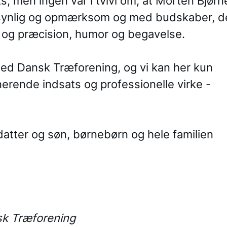
, men ingen var i tvivl om, at Morten Bjørn
id synlig og opmærksom og med budskaber, d
d og præcision, humor og begavelse.
ed Dansk Træforening, og vi kan her kun
erende indsats og professionelle virke -
datter og søn, børnebørn og hele familien
sk Træforening