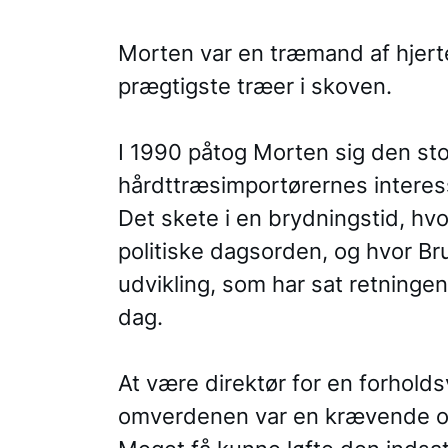
Morten var en træmand af hjerte
prægtigste træer i skoven.
I 1990 påtog Morten sig den sto
hårdttræsimportørernes interes
Det skete i en brydningstid, h
politiske dagsorden, og hvor B
udvikling, som har sat retningen 
dag.
At være direktør for en forholdsv
omverdenen var en krævende o