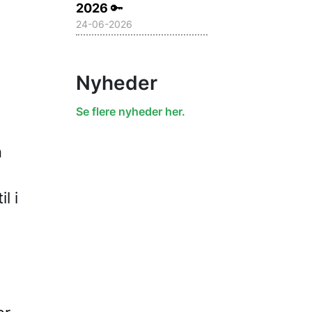
2026
🔑
24-06-2026
Nyheder
Se flere nyheder her.
n
l i