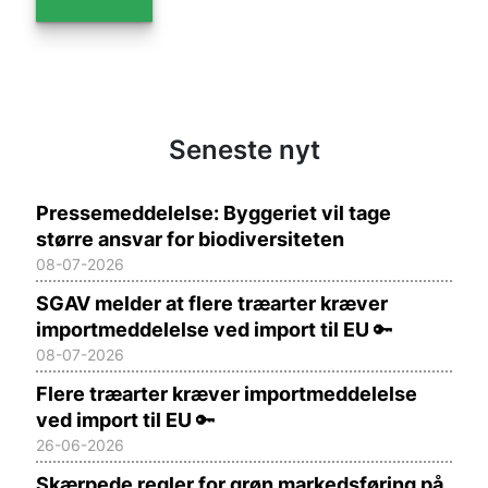
Seneste nyt
Pressemeddelelse: Byggeriet vil tage
større ansvar for biodiversiteten
08-07-2026
SGAV melder at flere træarter kræver
importmeddelelse ved import til EU
🔑
08-07-2026
Flere træarter kræver importmeddelelse
ved import til EU
🔑
26-06-2026
Skærpede regler for grøn markedsføring på