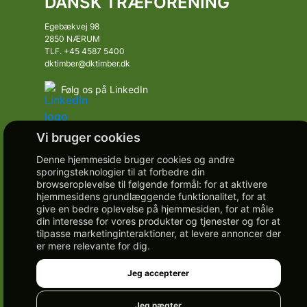
DANSK TRÆFORENING
Egebækvej 98
2850 NÆRUM
TLF. +45 4587 5400
dktimber@dktimber.dk
Følg os på LinkedIn
Denne hjemmeside bruger cookies og andre
sporingsteknologier til at forbedre din
browseroplevelse til følgende formål:
for at aktivere
hjemmesidens grundlæggende funktionalitet
,
for at
give en bedre oplevelse på hjemmesiden
,
for at måle
din interesse for vores produkter og tjenester og for at
tilpasse marketinginteraktioner
,
at levere annoncer der
er mere relevante for dig
.
Jeg accepterer
Jeg nægter