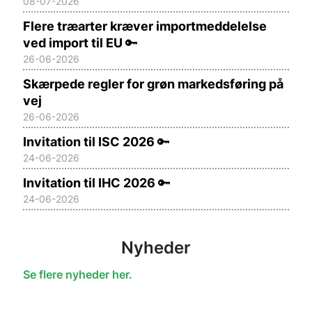
08-07-2026
Flere træarter kræver importmeddelelse
ved import til EU
🔑
26-06-2026
Skærpede regler for grøn markedsføring på
vej
26-06-2026
Invitation til ISC 2026
🔑
24-06-2026
Invitation til IHC 2026
🔑
24-06-2026
Nyheder
Se flere nyheder her.