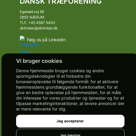
DANSK TRÆFORENING
Egebækvej 98
2850 NÆRUM
TLF. +45 4587 5400
dktimber@dktimber.dk
Følg os på LinkedIn
Denne hjemmeside bruger cookies og andre
sporingsteknologier til at forbedre din
browseroplevelse til følgende formål:
for at aktivere
hjemmesidens grundlæggende funktionalitet
,
for at
give en bedre oplevelse på hjemmesiden
,
for at måle
din interesse for vores produkter og tjenester og for at
tilpasse marketinginteraktioner
,
at levere annoncer der
er mere relevante for dig
.
Jeg accepterer
Jeg nægter