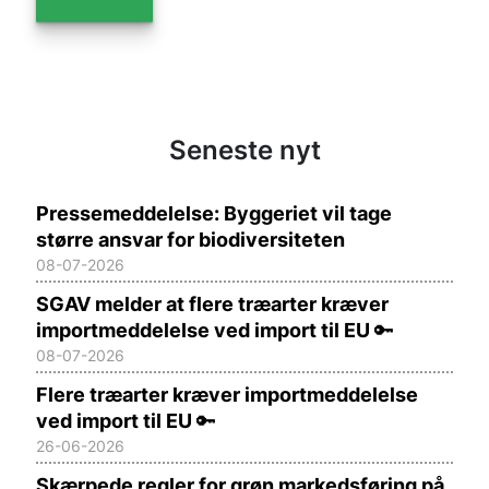
Seneste nyt
Pressemeddelelse: Byggeriet vil tage
større ansvar for biodiversiteten
08-07-2026
SGAV melder at flere træarter kræver
importmeddelelse ved import til EU
🔑
08-07-2026
Flere træarter kræver importmeddelelse
ved import til EU
🔑
26-06-2026
Skærpede regler for grøn markedsføring på